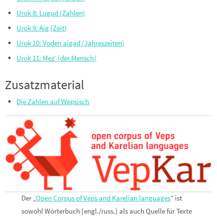
Urok 8: Lugud (Zahlen)
Urok 9: Aig (Zeit)
Urok 10: Voden aigad (Jahreszeiten)
Urok 11: Mez‘ (der Mensch)
Zusatzmaterial
Die Zahlen auf Wepsisch
Der „
Open Corpus of Veps and Karelian languages
“ ist
sowohl Wörterbuch (engl./russ.) als auch Quelle für Texte