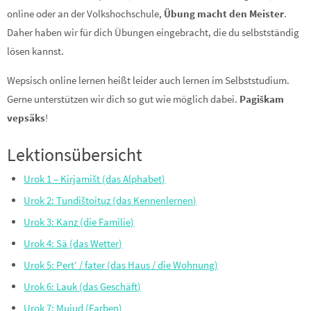
online oder an der Volkshochschule,
Übung macht den Meister
.
Daher haben wir für dich Übungen eingebracht, die du selbstständig
lösen kannst.
Wepsisch online lernen heißt leider auch lernen im Selbststudium.
Gerne unterstützen wir dich so gut wie möglich dabei.
Pagiškam
vepsäks
!
Lektionsübersicht
Urok 1 – Kirjamišt (das Alphabet)
Urok 2: Tundištoituz (das Kennenlernen)
Urok 3: Kanz (die Familie)
Urok 4: Sä (das Wetter)
Urok 5: Pert‘ / fater (das Haus / die Wohnung)
Urok 6: Lauk (das Geschäft)
Urok 7: Mujud (Farben)