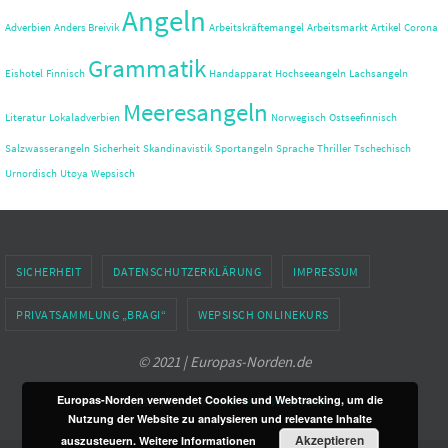
Angeln
Adverbien
Anders Breivik
Arbeitskräftemangel
Arbeitsmarkt
Artikel
Corona
Grammatik
Eishotel
Finnisch
Handapparat
Hochseeangeln
Lachsangeln
Meeresangeln
Literatur
Lokaladverbien
Norwegisch
Ostseefinnisch
Salzwasserangeln
Sicherheit
Skandinavistik
Sportangeln
Sprache
Thriller
Tschechisch
Urnordisch
Utøya
Wepsisch
SICHERHEIT
DATENSCHUTZERKLÄRUNG
IMPRESSUM
PRIVATSAMMLUNG „BRAGI“
WEPSISCH ONLINEKURS
© 2021 | Europas-Norden.de
Europas-Norden verwendet Cookies und Webtracking, um die
Präsentiert von
Nirvana
&
WordPress.
Nutzung der Website zu analysieren und relevante Inhalte
Akzeptieren
auszusteuern.
Weitere Informationen