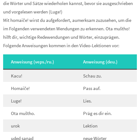
die Wörter und Sätze wiederholen kannst, bevor sie ausgeschrieben
und vorgelesen werden (Luge!)
Mit homaiče! wirst du aufgefordert, aumerksam zuzusehen, um die
im Folgenden verwendeten Wendungen zu erkennen. Ota muštho!
hilft dir, wichtige Redewendungen und Wörter, einzuprägen.
Folgende Anweisungen kommen in den Video-Lektionen vor:
Anweisung (veps./ru.)
Anweisung (deu.)
Kacu!
Schau zu.
Homaiče!
Pass auf.
Luge!
Lies.
Ota muštho.
Präg es dir ein.
urok
Lektion
uded sanad
neue Wörter