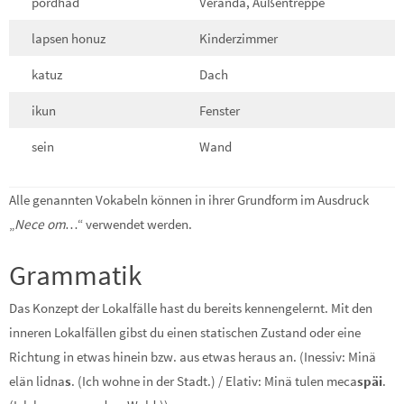
pordhad
Veranda, Außentreppe
lapsen honuz
Kinderzimmer
katuz
Dach
ikun
Fenster
sein
Wand
Alle genannten Vokabeln können in ihrer Grundform im Ausdruck
„
Nece om…
“ verwendet werden.
Grammatik
Das Konzept der Lokalfälle hast du bereits kennengelernt. Mit den
inneren Lokalfällen gibst du einen statischen Zustand oder eine
Richtung in etwas hinein bzw. aus etwas heraus an. (Inessiv: Minä
elän lidna
s
. (Ich wohne in der Stadt.) / Elativ: Minä tulen meca
späi
.