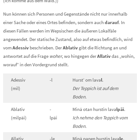
(Ich komme aus dem Wald.))
Nun können sich Personen und Gegenstände nicht nur innerhalb
einer Sache oder eines Ortes befinden, sondern auch
darauf
. In
diesen Fällen werden im Wepsischen die äußeren Lokalfäle
angewendet. Der statische Zustand, also auf etwas befindlich, wird
vom
Adessiv
beschrieben. Der
Ablativ
gibt die Richtung an und
antwortet auf die Frage
woher
, wo hingegen der
Allativ
das „wohin,
worauf“ in den Vordergrund stellt.
Adessiv
-l
Hurst’ om lava
l
.
(mil)
Der Teppich ist auf dem
Boden.
Ablativ
-
Minä otan hurstin lava
lpäi
.
(milpäi)
lpäi
Ich nehme den Teppich vom
Boden.
Allativ
-le
Minä panen hurstin lava
le
.