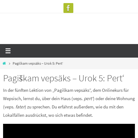
Zum
Inhalt
springen
Start
Pagiškam vepsäks – Urok 5: Pert‘
Pagiškam vepsäks – Urok 5: Pert‘
In der fünften Lektion von „Pagiškam vepsäks“, dem Onlinekurs für
Wepsisch, lernst du, über dein Haus (veps.
pert‘
) oder deine Wohnung
(veps.
fater
) zu sprechen. Du erfährst außerdem, wie du mit den
Lokalfällen ausdrückst, wo sich etwas befindet.