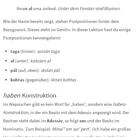
Ikna
n al
oma änikod.
Unter dem Fenster sind Blumen.
Wie der Name bereits zeigt, stehen Postpositionen hinter dem
Bezugswort. Dieses steht im Genitiv. In dieser Lektion hast du einige
Postpositionen kennengelernt:
taga
(hinter):
seinän taga
al
(unter):
katusen al
päl
(auf, oben):
stolan päl
kohtas
(gegenüber):
iknan kohtas
haben
-Konstruktion
Im Wepsischen gibt es kein Wort für „haben“, sondern eine
habeo-
Konstruktion
, in der ein Besitz mit dem Adessiv angezeigt wird. Der
Besitzer steht dabei im
Adessiv
, es folgt
om
und der Besitz im
Nominativ. Zum Beispiel:
Minai* om sur’ pert’
. (Ich habe ein großes