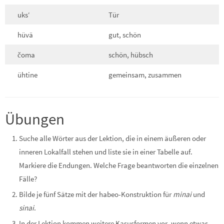
uks‘
Tür
hüvä
gut, schön
čoma
schön, hübsch
ühtine
gemeinsam, zusammen
Übungen
Suche alle Wörter aus der Lektion, die in einem äußeren oder
inneren Lokalfall stehen und liste sie in einer Tabelle auf.
Markiere die Endungen. Welche Frage beantworten die einzelnen
Fälle?
Bilde je fünf Sätze mit der habeo-Konstruktion für
minai
und
sinai
.
In der Lektion kommen weitere Kasusformen vor, wenn etwas