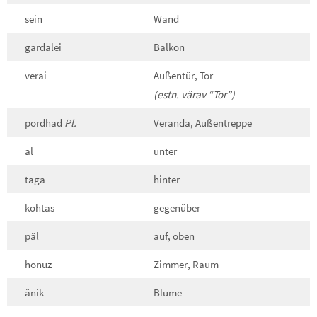
sein
Wand
gardalei
Balkon
verai
Außentür, Tor
(estn. värav “Tor”)
pordhad
Pl.
Veranda, Außentreppe
al
unter
taga
hinter
kohtas
gegenüber
päl
auf, oben
honuz
Zimmer, Raum
änik
Blume