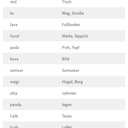
stol
Tisch
te
Weg, Straße
lava
Fußboden
hurst‘
Matte, Teppich
pada
Pott, Topf
kuva
Bild
samvar
Samowar
mägi
Hügel, Berg
otta
nehmen
panda
legen
čašk
Tasse
luzik
Löffel