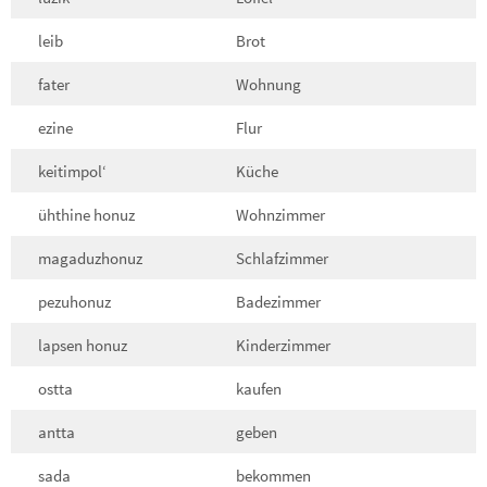
leib
Brot
fater
Wohnung
ezine
Flur
keitimpol‘
Küche
ühthine honuz
Wohnzimmer
magaduzhonuz
Schlafzimmer
pezuhonuz
Badezimmer
lapsen honuz
Kinderzimmer
ostta
kaufen
antta
geben
sada
bekommen