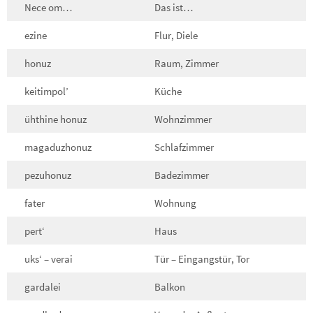
Nece om…
Das ist…
ezine
Flur, Diele
honuz
Raum, Zimmer
keitimpol’
Küche
ühthine honuz
Wohnzimmer
magaduzhonuz
Schlafzimmer
pezuhonuz
Badezimmer
fater
Wohnung
pert‘
Haus
uks‘ – verai
Tür – Eingangstür, Tor
gardalei
Balkon