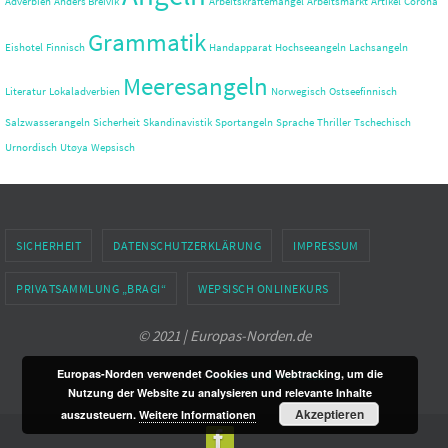
Adverbien
Anders Breivik
Arbeitskräftemangel
Arbeitsmarkt
Artikel
Corona
Grammatik
Eishotel
Finnisch
Handapparat
Hochseeangeln
Lachsangeln
Meeresangeln
Literatur
Lokaladverbien
Norwegisch
Ostseefinnisch
Salzwasserangeln
Sicherheit
Skandinavistik
Sportangeln
Sprache
Thriller
Tschechisch
Urnordisch
Utøya
Wepsisch
SICHERHEIT
DATENSCHUTZERKLÄRUNG
IMPRESSUM
PRIVATSAMMLUNG „BRAGI“
WEPSISCH ONLINEKURS
© 2021 | Europas-Norden.de
Europas-Norden verwendet Cookies und Webtracking, um die
Präsentiert von
Nirvana
&
WordPress.
Nutzung der Website zu analysieren und relevante Inhalte
Akzeptieren
auszusteuern.
Weitere Informationen