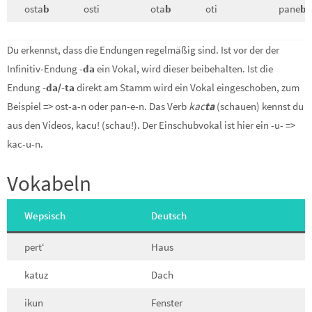
osta
b
osti
ota
b
oti
pane
b
Du erkennst, dass die Endungen regelmäßig sind. Ist vor der der
Infinitiv-Endung
-da
ein Vokal, wird dieser beibehalten. Ist die
Endung
-da/-ta
direkt am Stamm wird ein Vokal eingeschoben, zum
Beispiel => ost-a-n oder pan-e-n. Das Verb
kac
ta
(schauen) kennst du
aus den Videos, kacu! (schau!). Der Einschubvokal ist hier ein -u- =>
kac-u-n.
Vokabeln
Wepsisch
Deutsch
pert‘
Haus
katuz
Dach
ikun
Fenster