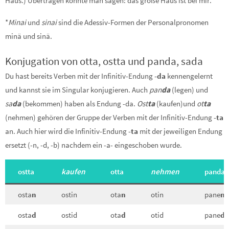
Haus.) Übertragen könnte man sagen: das große Haus ist bei mir.
*
Minai
und
sinai
sind die Adessiv-Formen der Personalpronomen
minä und sinä.
Konjugation von otta, ostta und panda, sada
Du hast bereits Verben mit der Infinitiv-Endung
-da
kennengelernt
und kannst sie im Singular konjugieren. Auch
pan
da
(legen) und
sa
da
(bekommen) haben als Endung -da.
Ost
ta
(kaufen)und
ot
ta
(nehmen) gehören der Gruppe der Verben mit der Infinitiv-Endung
-ta
an. Auch hier wird die Infinitiv-Endung
-ta
mit der jeweiligen Endung
ersetzt (-n, -d, -b) nachdem ein -a- eingeschoben wurde.
ostta
kaufen
otta
nehmen
panda
osta
n
ostin
ota
n
otin
pane
n
osta
d
ostid
ota
d
otid
pane
d