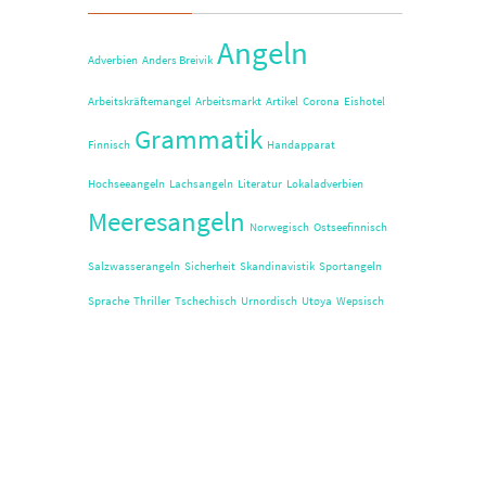
Angeln
Adverbien
Anders Breivik
Arbeitskräftemangel
Arbeitsmarkt
Artikel
Corona
Eishotel
Grammatik
Finnisch
Handapparat
Hochseeangeln
Lachsangeln
Literatur
Lokaladverbien
Meeresangeln
Norwegisch
Ostseefinnisch
Salzwasserangeln
Sicherheit
Skandinavistik
Sportangeln
Sprache
Thriller
Tschechisch
Urnordisch
Utøya
Wepsisch