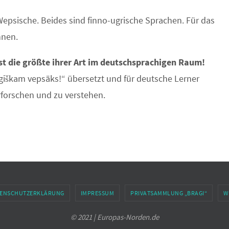
psische. Beides sind finno-ugrische Sprachen. Für das
hnen.
st die größte ihrer Art im deutschsprachigen Raum!
iškam vepsäks!“ übersetzt und für deutsche Lerner
erforschen und zu verstehen.
ENSCHUTZERKLÄRUNG
IMPRESSUM
PRIVATSAMMLUNG „BRAGI“
W
© 2021 | Europas-Norden.de