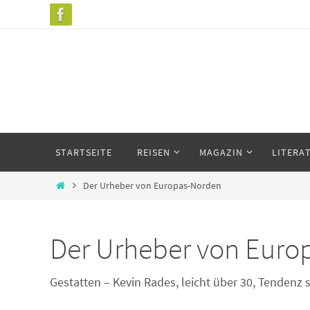
Zum
Inhalt
springen
Zum
STARTSEITE
REISEN
MAGAZIN
LITERA
Inhalt
springen
Start
Der Urheber von Europas-Norden
Der Urheber von Euro
Gestatten – Kevin Rades, leicht über 30, Tendenz 