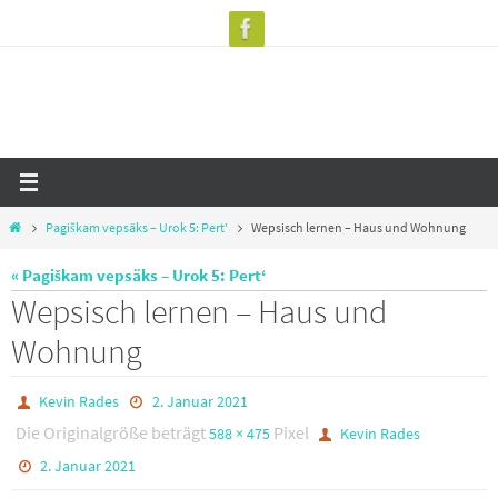
Zum
Inhalt
springen
Start
Pagiškam vepsäks – Urok 5: Pert'
Wepsisch lernen – Haus und Wohnung
« Pagiškam vepsäks – Urok 5: Pert‘
Wepsisch lernen – Haus und
Wohnung
Kevin Rades
2. Januar 2021
Die Originalgröße beträgt
Pixel
588 × 475
Kevin Rades
2. Januar 2021