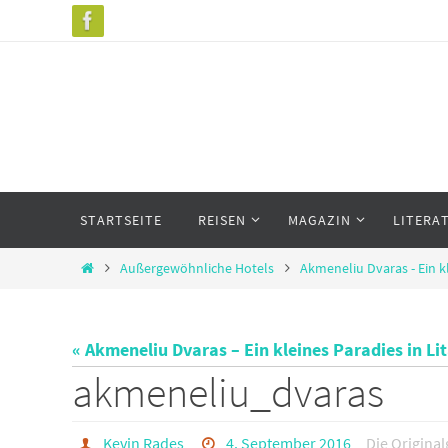
Zum
Inhalt
springen
Zum
STARTSEITE
REISEN
MAGAZIN
LITERA
Inhalt
springen
Start
Außergewöhnliche Hotels
Akmeneliu Dvaras - Ein k
« Akmeneliu Dvaras – Ein kleines Paradies in Li
akmeneliu_dvaras
Kevin Rades
4. September 2016
Die Origina