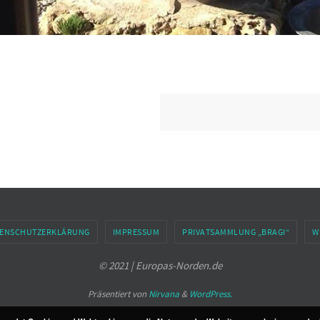
ENSCHUTZERKLÄRUNG
IMPRESSUM
PRIVATSAMMLUNG „BRAGI“
W
© 2021 | Europas-Norden.de
Präsentiert von
Nirvana
&
WordPress.