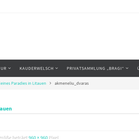
TUR
KAUDERWELSCH
PRIVATSAMMLUNG „BRAGI“
leines Paradies in Litauen
akmeneliu_dvaras
tauen
lgröße beträgt
960 × 960
Pixel