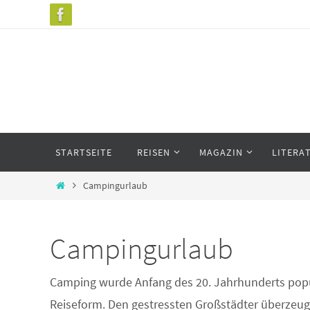
Zum
Inhalt
springen
Zum
STARTSEITE
REISEN
MAGAZIN
LITERA
Inhalt
springen
Start
Campingurlaub
Campingurlaub
Camping wurde Anfang des 20. Jahrhunderts populä
Reiseform. Den gestressten Großstädter überzeu