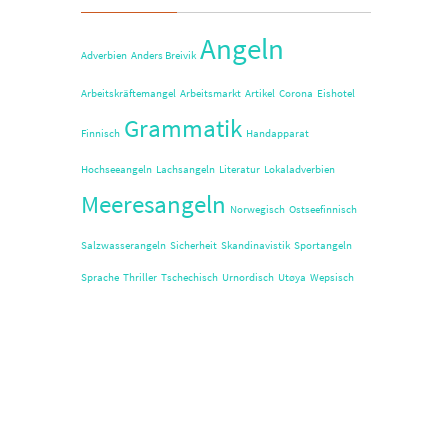
Angeln
Adverbien
Anders Breivik
Arbeitskräftemangel
Arbeitsmarkt
Artikel
Corona
Eishotel
Grammatik
Finnisch
Handapparat
Hochseeangeln
Lachsangeln
Literatur
Lokaladverbien
Meeresangeln
Norwegisch
Ostseefinnisch
Salzwasserangeln
Sicherheit
Skandinavistik
Sportangeln
Sprache
Thriller
Tschechisch
Urnordisch
Utøya
Wepsisch