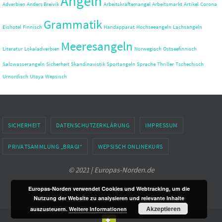
Angeln
Adverbien
Anders Breivik
Arbeitskräftemangel
Arbeitsmarkt
Artikel
Corona
Grammatik
Eishotel
Finnisch
Handapparat
Hochseeangeln
Lachsangeln
Meeresangeln
Literatur
Lokaladverbien
Norwegisch
Ostseefinnisch
Salzwasserangeln
Sicherheit
Skandinavistik
Sportangeln
Sprache
Thriller
Tschechisch
Urnordisch
Utøya
Wepsisch
SICHERHEIT
DATENSCHUTZERKLÄRUNG
IMPRESSUM
PRIVATSAMMLUNG „BRAGI“
WEPSISCH ONLINEKURS
© 2021 | Europas-Norden.de
Europas-Norden verwendet Cookies und Webtracking, um die
Präsentiert von
Nirvana
&
WordPress.
Nutzung der Website zu analysieren und relevante Inhalte
Akzeptieren
auszusteuern.
Weitere Informationen