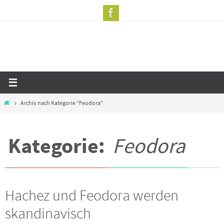
Zum
Inhalt
springen
Start
Archiv nach Kategorie "Feodora"
Kategorie:
Feodora
Hachez und Feodora werden
skandinavisch