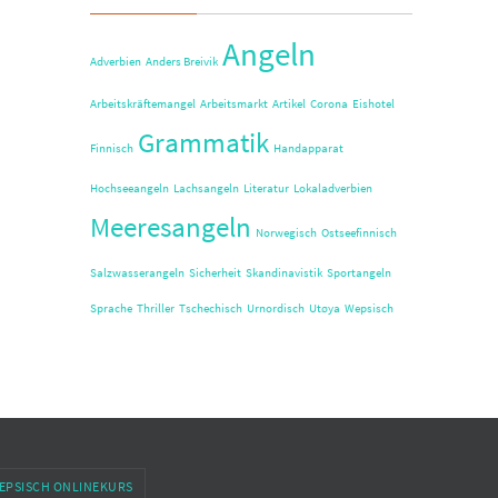
Angeln
Adverbien
Anders Breivik
Arbeitskräftemangel
Arbeitsmarkt
Artikel
Corona
Eishotel
Grammatik
Finnisch
Handapparat
Hochseeangeln
Lachsangeln
Literatur
Lokaladverbien
Meeresangeln
Norwegisch
Ostseefinnisch
Salzwasserangeln
Sicherheit
Skandinavistik
Sportangeln
Sprache
Thriller
Tschechisch
Urnordisch
Utøya
Wepsisch
EPSISCH ONLINEKURS