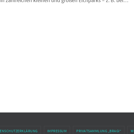
 in zahlreichen kleinen und großen Elchparks – z. B. bei…
ENSCHUTZERKLÄRUNG
IMPRESSUM
PRIVATSAMMLUNG „BRAGI“
W