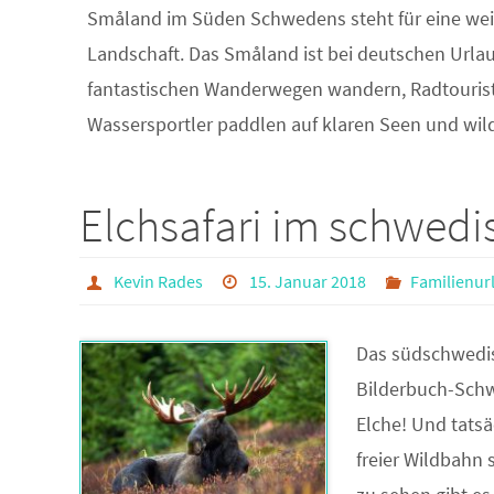
Småland im Süden Schwedens steht für eine wei
Landschaft. Das Småland ist bei deutschen Url
fantastischen Wanderwegen wandern, Radtourist
Wassersportler paddlen auf klaren Seen und wil
Elchsafari im schwed
Kevin Rades
15. Januar 2018
Familienur
Das südschwedis
Bilderbuch-Schw
Elche! Und tats
freier Wildbahn 