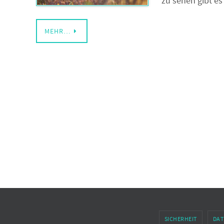
zu sehen gibt es
MEHR…
SICHERHEIT
DAT