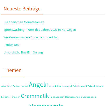
Neueste Beiträge
Die finnischen Monatsnamen
Sportswashing – Wort des Jahres 2021 in Norwegen
Wie Corona unsere Sprache infiziert hat
Paulus Utsi
Urnordisch. Eine Einführung
Themen
Angeln
Adverbien
Anders Breivik
Arbeitskräftemangel
Arbeitsmarkt
Artikel
Corona
Grammatik
Eishotel
Finnisch
Handapparat
Hochseeangeln
Lachsangeln