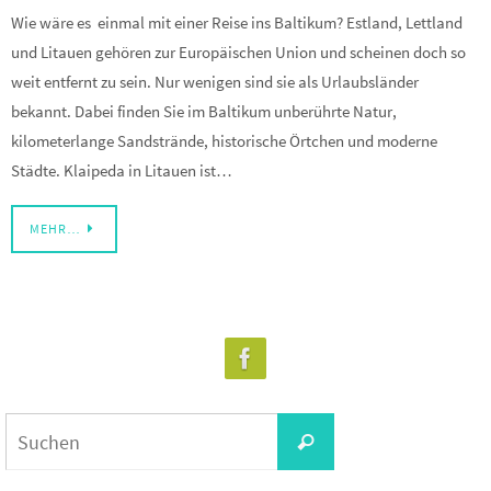
Wie wäre es einmal mit einer Reise ins Baltikum? Estland, Lettland
und Litauen gehören zur Europäischen Union und scheinen doch so
weit entfernt zu sein. Nur wenigen sind sie als Urlaubsländer
bekannt. Dabei finden Sie im Baltikum unberührte Natur,
kilometerlange Sandstrände, historische Örtchen und moderne
Städte. Klaipeda in Litauen ist…
MEHR…
Suchen
Suchen
nach: