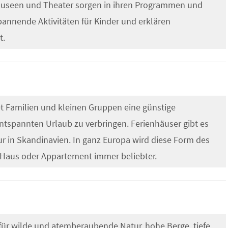
 Museen und Theater sorgen in ihren Programmen und
pannende Aktivitäten für Kinder und erklären
t.
et Familien und kleinen Gruppen eine günstige
entspannten Urlaub zu verbringen. Ferienhäuser gibt es
ur in Skandinavien. In ganz Europa wird diese Form des
 Haus oder Appartement immer beliebter.
für wilde und atemberaubende Natur, hohe Berge, tiefe