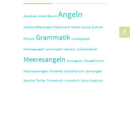
Angeln
Adverbien
Anders Breivik
Arbeitskräftemangel
Arbeitsmarkt
Artikel
Corona
Eishotel
Grammatik
Finnisch
Handapparat
Hochseeangeln
Lachsangeln
Literatur
Lokaladverbien
Meeresangeln
Norwegisch
Ostseefinnisch
Salzwasserangeln
Sicherheit
Skandinavistik
Sportangeln
Sprache
Thriller
Tschechisch
Urnordisch
Utøya
Wepsisch