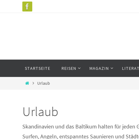
Zum
Inhalt
springen
Zum
STARTSEITE
REISEN
MAGAZIN
LITERA
Inhalt
springen
Start
Urlaub
Urlaub
Skandinavien und das Baltikum halten für jeden G
Surfen, Angeln, entspanntes Saunieren und Städte