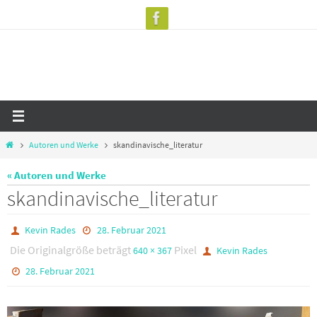
Zum
Inhalt
springen
Start
Autoren und Werke
skandinavische_literatur
« Autoren und Werke
skandinavische_literatur
Kevin Rades
28. Februar 2021
Die Originalgröße beträgt
Pixel
640 × 367
Kevin Rades
28. Februar 2021