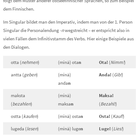
folgt dem Muster anderer ostseefinnischer Sprachen, so zum Beispiel
dem Finnischen.
Im Singular bildet man den Imperativ, indem man von der 1. Person
Singular die Personalendung
-n
wegstreicht – er entspricht also in
vielen Fällen dem Infinitivstamm des Verbs. Hier einige Beispiele aus
den Dialogen.
otta (
nehmen
)
(minä) ota
n
Ota!
(
Nimm!
)
antta (
geben
)
(minä)
Anda!
(
Gib!
)
anda
n
maksta
(minä)
Maksa!
(
bezahlen
)
maksa
n
(
Bezahl!
)
ostta (
kaufen
)
(minä) osta
n
Osta!
(
Kauf!
)
lugeda (
lesen
)
(minä) luge
n
Luge!
(
Lies!
)