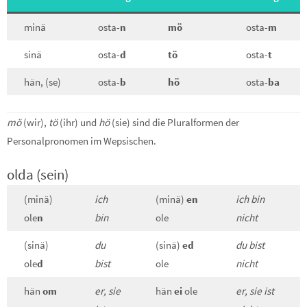
minä
osta-
n
mö
osta-
m
sinä
osta-
d
tö
osta-
t
hän, (se)
osta-
b
hö
osta-
ba
mö
(wir),
tö
(ihr) und
hö
(sie) sind die Pluralformen der
Personalpronomen im Wepsischen.
olda (sein)
(minä)
ich
(minä)
en
ich bin
ole
n
bin
ole
nicht
(sinä)
du
(sinä)
ed
du bist
ole
d
bist
ole
nicht
hän
om
er, sie
hän
ei
ole
er, sie ist