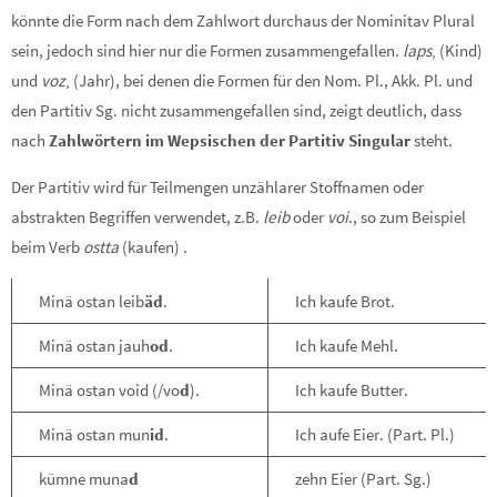
könnte die Form nach dem Zahlwort durchaus der Nominitav Plural
sein, jedoch sind hier nur die Formen zusammengefallen.
laps
‚ (Kind)
und
voz
‚ (Jahr), bei denen die Formen für den Nom. Pl., Akk. Pl. und
den Partitiv Sg. nicht zusammengefallen sind, zeigt deutlich, dass
nach
Zahlwörtern im Wepsischen der Partitiv Singular
steht.
Der Partitiv wird für Teilmengen unzählarer Stoffnamen oder
abstrakten Begriffen verwendet, z.B.
leib
oder
voi
., so zum Beispiel
beim Verb
ostta
(kaufen) .
Minä ostan leib
äd
.
Ich kaufe Brot.
Minä ostan jauh
od
.
Ich kaufe Mehl.
Minä ostan void (/vo
d
).
Ich kaufe Butter.
Minä ostan mun
id
.
Ich aufe Eier. (Part. Pl.)
kümne muna
d
zehn Eier (Part. Sg.)