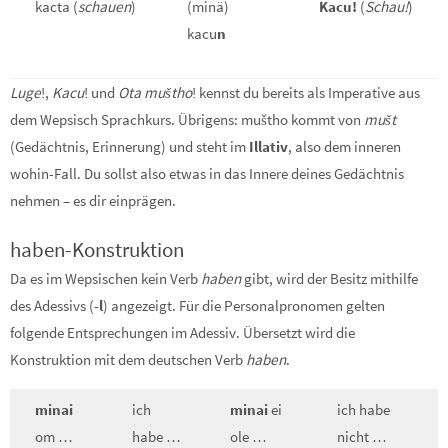
kacta (
schauen
)
(minä)
Kacu!
(
Schau!
)
kacu
n
Luge
!,
Kacu
! und
Ota muštho
! kennst du bereits als Imperative aus
dem Wepsisch Sprachkurs. Übrigens: muštho kommt von
mušt
(Gedächtnis, Erinnerung) und steht im
Illativ
, also dem inneren
wohin-Fall. Du sollst also etwas in das Innere deines Gedächtnis
nehmen – es dir einprägen.
haben-Konstruktion
Da es im Wepsischen kein Verb
haben
gibt, wird der Besitz mithilfe
des Adessivs (
-l
) angezeigt. Für die Personalpronomen gelten
folgende Entsprechungen im Adessiv. Übersetzt wird die
Konstruktion mit dem deutschen Verb
haben
.
minai
ich
minai
ei
ich habe
om …
habe …
ole …
nicht …