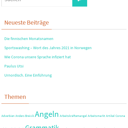
nach:
Neueste Beiträge
Die finnischen Monatsnamen
Sportswashing – Wort des Jahres 2021 in Norwegen
Wie Corona unsere Sprache infiziert hat
Paulus Utsi
Urnordisch. Eine Einführung
Themen
Angeln
Adverbien
Anders Breivik
Arbeitskräftemangel
Arbeitsmarkt
Artikel
Corona
Grammatik