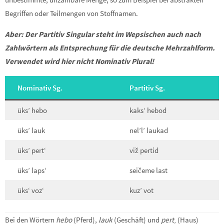
Begriffen oder Teilmengen von Stoffnamen.
Aber: Der Partitiv Singular steht im Wepsischen auch nach
Zahlwörtern als Entsprechung für die deutsche Mehrzahlform.
Verwendet wird hier nicht Nominativ Plural!
Nominativ Sg.
Partitiv Sg.
üks’ hebo
kaks‘ hebod
üks’ lauk
nel’l’ laukad
üks’ pert‘
viž pertid
üks’ laps‘
seičeme last
üks‘ voz‘
kuz’ vot
Bei den Wörtern
hebo
(Pferd),
lauk
(Geschäft) und
pert
‚ (Haus)