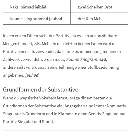
kaks’ pärp
ad
leib
äd
zwei Scheiben Brot
koume kilogramm
ad
jauh
od
drei Kilo Mehl
In den ersten Fällen steht der Partitiv, da es sich um unzählbare
Mengen handelt, z.B. Mehl. In den letzten beiden Fällen wird der
Partitiv einerseits verwendet, da er im Zusammenhang mit einem
Zahlwort verwendet werden muss,
koume kilogramm
ad
,
andererseits wird danach eine Teilmenge einer Stoffbezeichnung
angebenen,
jauh
od
.
Grundformen der Substantive
Wenn du wepsische Vokabeln lernst, präge dir am besten die
Grundformen der Substantive ein. Angegeben sind immer Nominativ
Singular als Grundform und in Klammern dann Genitiv Singular und
Partitiv Singular und Plural.