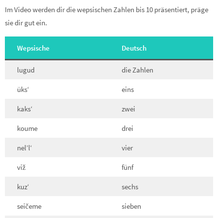
Im Video werden dir die wepsischen Zahlen bis 10 präsentiert, präge
sie dir gut ein.
Wepsische
Deutsch
lugud
die Zahlen
üks‘
eins
kaks‘
zwei
koume
drei
nel’l‘
vier
viž
fünf
kuz‘
sechs
seičeme
sieben