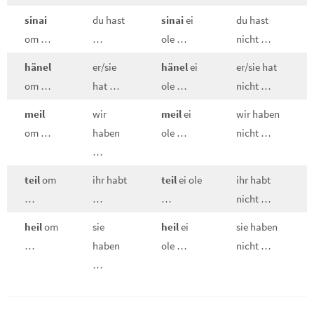
sinai
du hast
sinai
ei
du hast
om …
…
ole …
nicht …
hänel
er/sie
hänel
ei
er/sie hat
om …
hat …
ole …
nicht …
meil
wir
meil
ei
wir haben
om …
haben
ole …
nicht …
…
teil
om
ihr habt
teil
ei ole
ihr habt
…
…
…
nicht …
heil
om
sie
heil
ei
sie haben
…
haben
ole …
nicht …
…