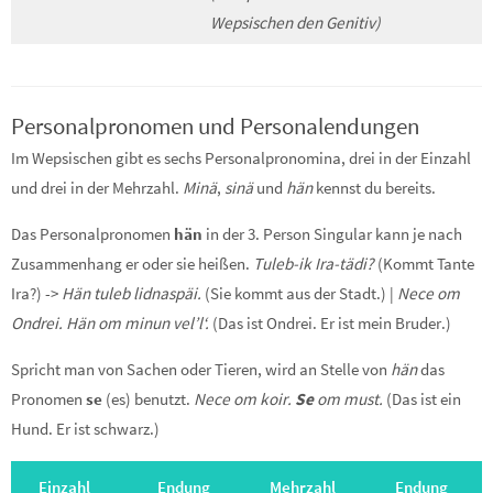
Wepsischen den Genitiv)
Personalpronomen und Personalendungen
Im Wepsischen gibt es sechs Personalpronomina, drei in der Einzahl
und drei in der Mehrzahl.
Minä
,
sinä
und
hän
kennst du bereits.
Das Personalpronomen
hän
in der 3. Person Singular kann je nach
Zusammenhang er oder sie heißen.
Tuleb-ik Ira-tädi?
(Kommt Tante
Ira?) ->
Hän tuleb lidnaspäi.
(Sie kommt aus der Stadt.) |
Nece om
Ondrei. Hän om minun vel’l‘.
(Das ist Ondrei. Er ist mein Bruder.)
Spricht man von Sachen oder Tieren, wird an Stelle von
hän
das
Pronomen
se
(es) benutzt.
Nece om koir.
Se
om must.
(Das ist ein
Hund. Er ist schwarz.)
Einzahl
Endung
Mehrzahl
Endung