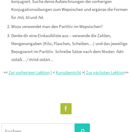
konjugiert. Suche deine Aufzeichnungen der vorherigen
Konjugationsübungen zum Wepsischen und ergänze die Formen
für
mö, tö
und
hö
.
Wozu verwendet man den Partitiv im Wepsischen?
Denke dir eine Einkaufsliste aus – verwende die Zahlen,
Mengenangaben (Kilo, Flaschen, Scheiben…) und das jeweilige
Bezugswort im Partitiv. Schreibe Sätze nach dem Muster:
hän
ostab… / minä ostan…
<<
Zur vorherigen Lektion
| <
Kursübersicht
>|
Zur nächsten Lektion
>>
Suchen
Suchen