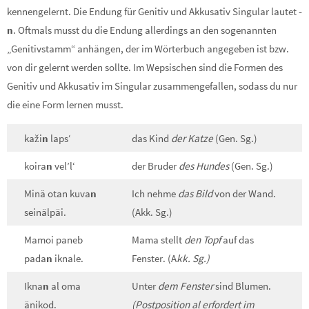
kennengelernt. Die Endung für Genitiv und Akkusativ Singular lautet
-
n
. Oftmals musst du die Endung allerdings an den sogenannten
„Genitivstamm“ anhängen, der im Wörterbuch angegeben ist bzw.
von dir gelernt werden sollte. Im Wepsischen sind die Formen des
Genitiv und Akkusativ im Singular zusammengefallen, sodass du nur
die eine Form lernen musst.
kaži
n
laps‘
das Kind
der Katze
(Gen. Sg.)
koira
n
vel’l‘
der Bruder
des Hundes
(Gen. Sg.)
Minä otan kuva
n
Ich nehme
das Bild
von der Wand.
seinälpäi.
(Akk. Sg.)
Mamoi paneb
Mama stellt
den Topf
auf das
pada
n
iknale.
Fenster. (A
kk. Sg.)
Ikna
n
al oma
Unter
dem Fenster
sind Blumen.
änikod.
(Postposition al erfordert im