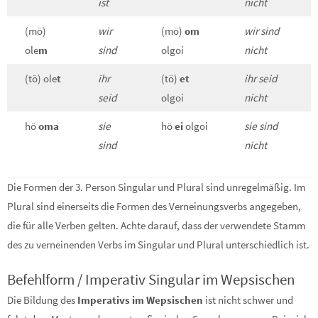
ist
nicht
(mö)
wir
(mö)
om
wir sind
ole
m
sind
olgoi
nicht
(tö) ole
t
ihr
(tö)
et
ihr seid
seid
olgoi
nicht
hö
oma
sie
hö
ei
olgoi
sie sind
sind
nicht
Die Formen der 3. Person Singular und Plural sind unregelmäßig. Im
Plural sind einerseits die Formen des Verneinungsverbs angegeben,
die für alle Verben gelten. Achte darauf, dass der verwendete Stamm
des zu verneinenden Verbs im Singular und Plural unterschiedlich ist.
Befehlform / Imperativ Singular im Wepsischen
Die Bildung des
Imperativs im Wepsischen
ist nicht schwer und