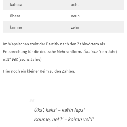
kahesa
acht
ühesa
neun
kümne
zehn
Im Wepsischen steht der Partitiv nach den Zahlwörtern als
Entsprechung für die deutsche Mehrzahlform.
Üks’ voz’
(ein Jahr) –
kuz‘
vot
(sechs Jahre)
Hier noch ein kleiner Reim zu den Zahlen.
Üks’, kaks’ – kažin laps‘
Koume, nel’l’ – koiran vel’l’