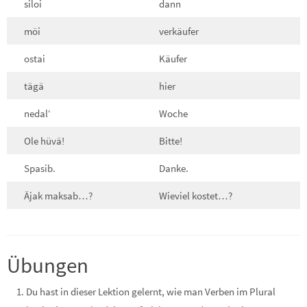
siloi
dann
möi
verkäufer
ostai
Käufer
tägä
hier
nedal‘
Woche
Ole hüvä!
Bitte!
Spasib.
Danke.
Äjak maksab…?
Wieviel kostet…?
Übungen
Du hast in dieser Lektion gelernt, wie man Verben im Plural