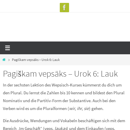
Zum
Inhalt
springen
Start
Pagiškam vepsäks – Urok 6: Lauk
Pagiškam vepsäks – Urok 6: Lauk
In der sechsten Lektion des Wepsisch-Kurses kümmerst du dich um
den Plural. Du lernst die Zahlen bis 10 kennen und bildest den Plural
Nominativ und die Partitiv-Form der Substantive. Auch bei den
Verben wird es um die Pluralformen (
wir, ihr, sie
) gehen.
Die Ausdrücke, Wendungen und Vokabeln beschäftigen sich mit dem
Bereich „Im Geschäft“ (veps.
laukas
) und dem Einkaufen (veps.