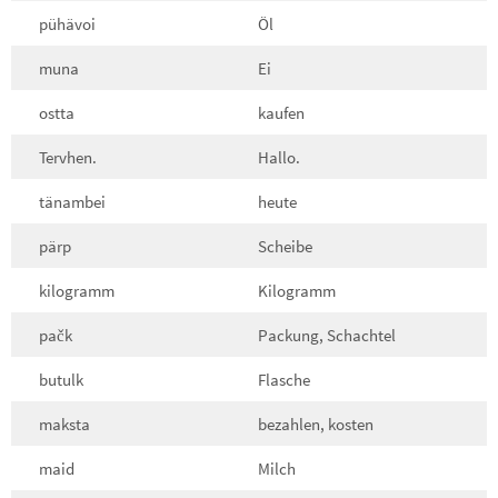
pühävoi
Öl
muna
Ei
ostta
kaufen
Tervhen.
Hallo.
tänambei
heute
pärp
Scheibe
kilogramm
Kilogramm
pačk
Packung, Schachtel
butulk
Flasche
maksta
bezahlen, kosten
maid
Milch