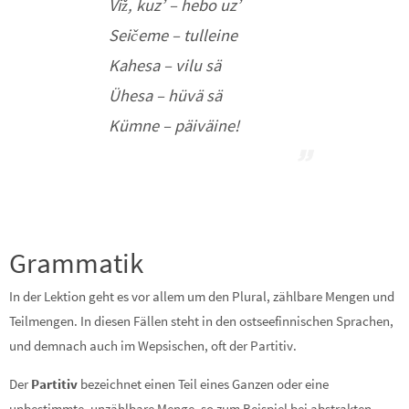
Viž, kuz’ – hebo uz’
Seičeme – tulleine
Kahesa – vilu sä
Ühesa – hüvä sä
Kümne – päiväine!
Grammatik
In der Lektion geht es vor allem um den Plural, zählbare Mengen und
Teilmengen. In diesen Fällen steht in den ostseefinnischen Sprachen,
und demnach auch im Wepsischen, oft der Partitiv.
Der
Partitiv
bezeichnet einen Teil eines Ganzen oder eine
unbestimmte, unzählbare Menge, so zum Beispiel bei abstrakten