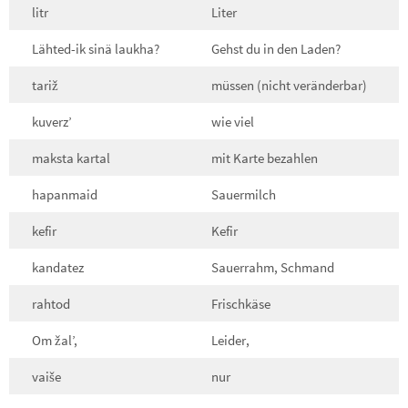
litr
Liter
Lähted-ik sinä laukha?
Gehst du in den Laden?
tariž
müssen (nicht veränderbar)
kuverz’
wie viel
maksta kartal
mit Karte bezahlen
hapanmaid
Sauermilch
kefir
Kefir
kandatez
Sauerrahm, Schmand
rahtod
Frischkäse
Om žal’,
Leider,
vaiše
nur