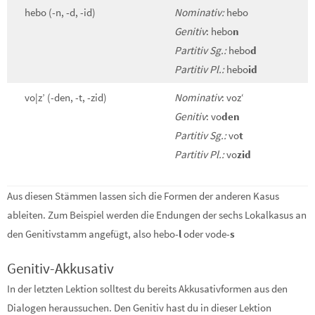
hebo (-n, -d, -id)
Nominativ:
hebo
Genitiv
: hebo
n
Partitiv Sg.:
hebo
d
Partitiv Pl.:
hebo
id
vo|z’ (-den, -t, -zid)
Nominativ
: voz‘
Genitiv
: vo
den
Partitiv Sg.:
vo
t
Partitiv Pl.:
vo
zid
Aus diesen Stämmen lassen sich die Formen der anderen Kasus
ableiten. Zum Beispiel werden die Endungen der sechs Lokalkasus an
den Genitivstamm angefügt, also hebo-
l
oder vode-
s
Genitiv-Akkusativ
In der letzten Lektion solltest du bereits Akkusativformen aus den
Dialogen heraussuchen. Den Genitiv hast du in dieser Lektion