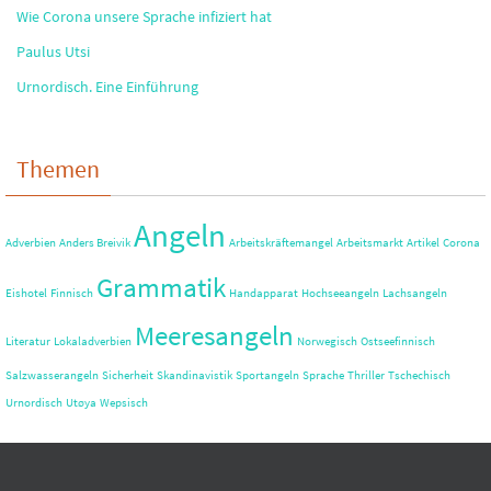
Wie Corona unsere Sprache infiziert hat
Paulus Utsi
Urnordisch. Eine Einführung
Themen
Angeln
Adverbien
Anders Breivik
Arbeitskräftemangel
Arbeitsmarkt
Artikel
Corona
Grammatik
Eishotel
Finnisch
Handapparat
Hochseeangeln
Lachsangeln
Meeresangeln
Literatur
Lokaladverbien
Norwegisch
Ostseefinnisch
Salzwasserangeln
Sicherheit
Skandinavistik
Sportangeln
Sprache
Thriller
Tschechisch
Urnordisch
Utøya
Wepsisch