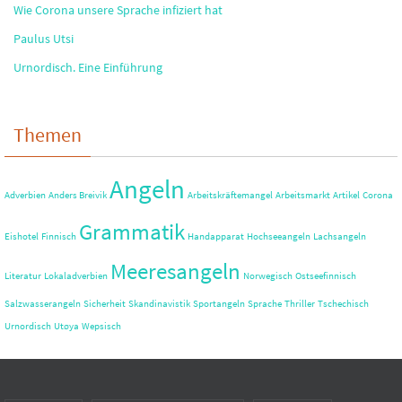
Wie Corona unsere Sprache infiziert hat
Paulus Utsi
Urnordisch. Eine Einführung
Themen
Angeln
Adverbien
Anders Breivik
Arbeitskräftemangel
Arbeitsmarkt
Artikel
Corona
Grammatik
Eishotel
Finnisch
Handapparat
Hochseeangeln
Lachsangeln
Meeresangeln
Literatur
Lokaladverbien
Norwegisch
Ostseefinnisch
Salzwasserangeln
Sicherheit
Skandinavistik
Sportangeln
Sprache
Thriller
Tschechisch
Urnordisch
Utøya
Wepsisch