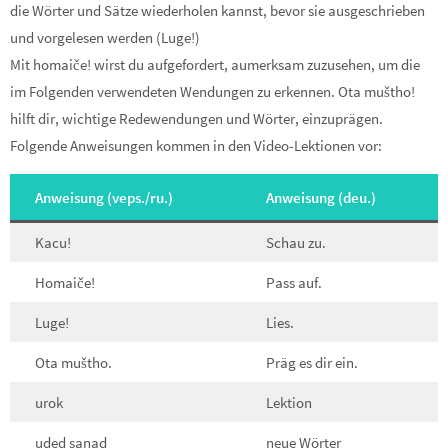
die Wörter und Sätze wiederholen kannst, bevor sie ausgeschrieben
und vorgelesen werden (Luge!)
Mit homaiče! wirst du aufgefordert, aumerksam zuzusehen, um die
im Folgenden verwendeten Wendungen zu erkennen. Ota muštho!
hilft dir, wichtige Redewendungen und Wörter, einzuprägen.
Folgende Anweisungen kommen in den Video-Lektionen vor:
Anweisung (veps./ru.)
Anweisung (deu.)
Kacu!
Schau zu.
Homaiče!
Pass auf.
Luge!
Lies.
Ota muštho.
Präg es dir ein.
urok
Lektion
uded sanad
neue Wörter