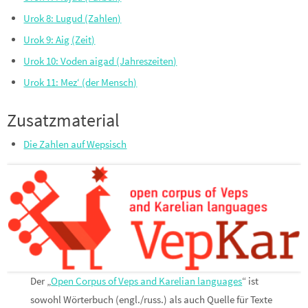
Urok 8: Lugud (Zahlen)
Urok 9: Aig (Zeit)
Urok 10: Voden aigad (Jahreszeiten)
Urok 11: Mez‘ (der Mensch)
Zusatzmaterial
Die Zahlen auf Wepsisch
Der „
Open Corpus of Veps and Karelian languages
“ ist
sowohl Wörterbuch (engl./russ.) als auch Quelle für Texte