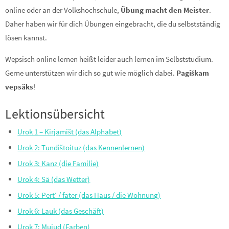
online oder an der Volkshochschule,
Übung macht den Meister
.
Daher haben wir für dich Übungen eingebracht, die du selbstständig
lösen kannst.
Wepsisch online lernen heißt leider auch lernen im Selbststudium.
Gerne unterstützen wir dich so gut wie möglich dabei.
Pagiškam
vepsäks
!
Lektionsübersicht
Urok 1 – Kirjamišt (das Alphabet)
Urok 2: Tundištoituz (das Kennenlernen)
Urok 3: Kanz (die Familie)
Urok 4: Sä (das Wetter)
Urok 5: Pert‘ / fater (das Haus / die Wohnung)
Urok 6: Lauk (das Geschäft)
Urok 7: Mujud (Farben)