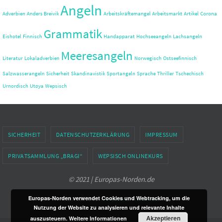
Angeln
Adverbien
Anders Breivik
Arbeitskräftemangel
Arbeitsmarkt
Artikel
Corona
Grammatik
Eishotel
Finnisch
Handapparat
Hochseeangeln
Lachsangeln
Meeresangeln
Literatur
Lokaladverbien
Norwegisch
Ostseefinnisch
Salzwasserangeln
Sicherheit
Skandinavistik
Sportangeln
Sprache
Thriller
Tschechisch
Urnordisch
Utøya
Wepsisch
SICHERHEIT
DATENSCHUTZERKLÄRUNG
IMPRESSUM
PRIVATSAMMLUNG „BRAGI“
WEPSISCH ONLINEKURS
© 2021 | Europas-Norden.de
Europas-Norden verwendet Cookies und Webtracking, um die
Präsentiert von
Nirvana
&
WordPress.
Nutzung der Website zu analysieren und relevante Inhalte
Akzeptieren
auszusteuern.
Weitere Informationen