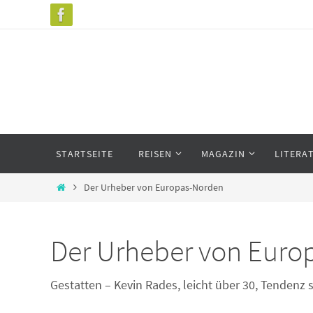
Zum
Inhalt
springen
Zum
STARTSEITE
REISEN
MAGAZIN
LITERA
Inhalt
springen
Start
Der Urheber von Europas-Norden
Der Urheber von Euro
Gestatten – Kevin Rades, leicht über 30, Tendenz 