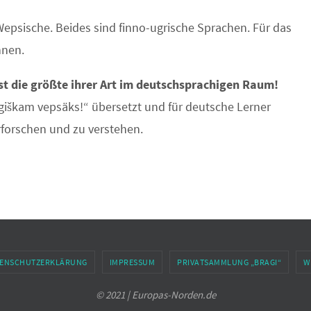
psische. Beides sind finno-ugrische Sprachen. Für das
hnen.
st die größte ihrer Art im deutschsprachigen Raum!
iškam vepsäks!“ übersetzt und für deutsche Lerner
erforschen und zu verstehen.
ENSCHUTZERKLÄRUNG
IMPRESSUM
PRIVATSAMMLUNG „BRAGI“
W
© 2021 | Europas-Norden.de