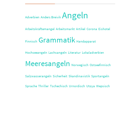
Angeln
Adverbien
Anders Breivik
Arbeitskräftemangel
Arbeitsmarkt
Artikel
Corona
Eishotel
Grammatik
Finnisch
Handapparat
Hochseeangeln
Lachsangeln
Literatur
Lokaladverbien
Meeresangeln
Norwegisch
Ostseefinnisch
Salzwasserangeln
Sicherheit
Skandinavistik
Sportangeln
Sprache
Thriller
Tschechisch
Urnordisch
Utøya
Wepsisch