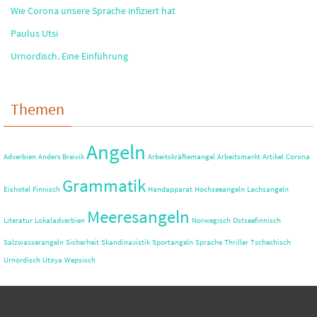
Wie Corona unsere Sprache infiziert hat
Paulus Utsi
Urnordisch. Eine Einführung
Themen
Angeln
Adverbien
Anders Breivik
Arbeitskräftemangel
Arbeitsmarkt
Artikel
Corona
Grammatik
Eishotel
Finnisch
Handapparat
Hochseeangeln
Lachsangeln
Meeresangeln
Literatur
Lokaladverbien
Norwegisch
Ostseefinnisch
Salzwasserangeln
Sicherheit
Skandinavistik
Sportangeln
Sprache
Thriller
Tschechisch
Urnordisch
Utøya
Wepsisch