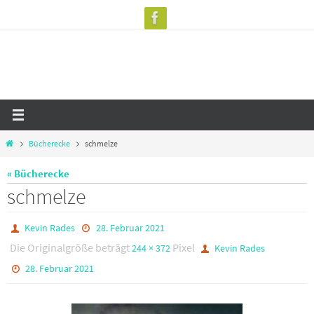
Zum
Inhalt
springen
Start
Bücherecke
schmelze
« Bücherecke
schmelze
Kevin Rades
28. Februar 2021
Die Originalgröße beträgt
Pixel
244 × 372
Kevin Rades
28. Februar 2021