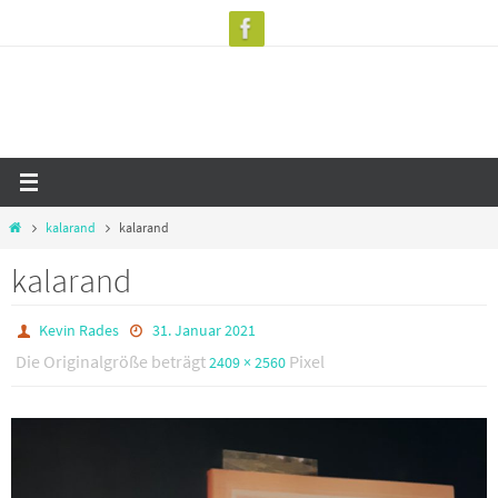
Zum
Inhalt
springen
Start
kalarand
kalarand
kalarand
Kevin Rades
31. Januar 2021
Die Originalgröße beträgt
Pixel
2409 × 2560