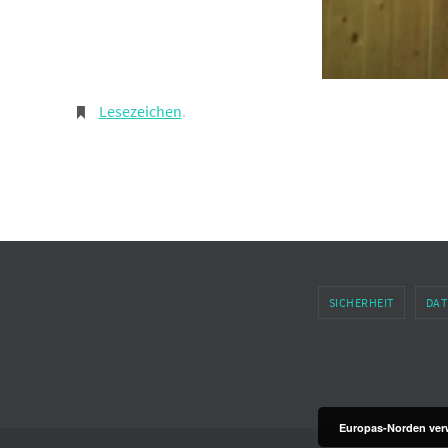
Lesezeichen
.
SICHERHEIT
DAT
Europas-Norden verw