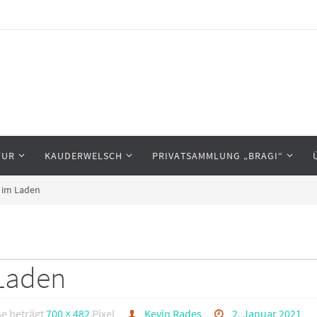
TUR
KAUDERWELSCH
PRIVATSAMMLUNG „BRAGI“
– im Laden
 Laden
ße beträgt
700 × 482
Pixel
Kevin Rades
2. Januar 2021