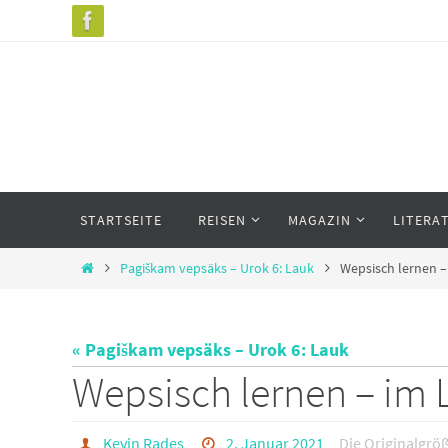
Zum
Inhalt
springen
Zum
STARTSEITE
REISEN
MAGAZIN
LITERA
Inhalt
springen
Start
Pagiškam vepsäks – Urok 6: Lauk
Wepsisch lernen 
« Pagiškam vepsäks – Urok 6: Lauk
Wepsisch lernen – im
Kevin Rades
2. Januar 2021
Die Originalgrö