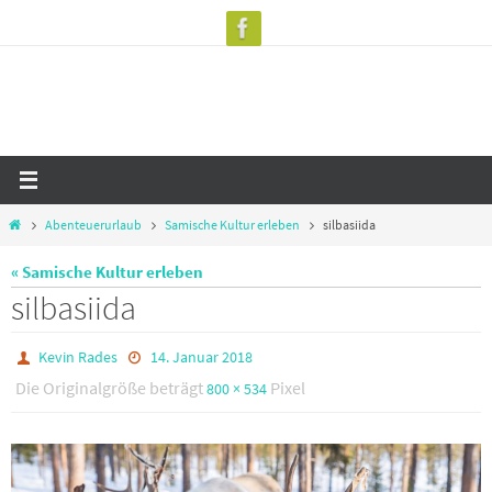
Zum
Inhalt
springen
Start
Abenteuerurlaub
Samische Kultur erleben
silbasiida
« Samische Kultur erleben
silbasiida
Kevin Rades
14. Januar 2018
Die Originalgröße beträgt
Pixel
800 × 534