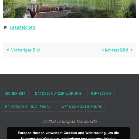
Lesezeichen
.
Vorheriges Bild
Nächstes Bild
SICHERHEIT
DATENSCHUTZERKLÄRUNG
IMPRESSUM
PRIVATSAMMLUNG „BRAGI“
WEPSISCH ONLINEKURS
© 2021 | Europas-Norden.de
Europas-Norden verwendet Cookies und Webtracking, um die
Präsentiert von
Nirvana
&
WordPress.
Nutzung der Website zu analysieren und relevante Inhalte