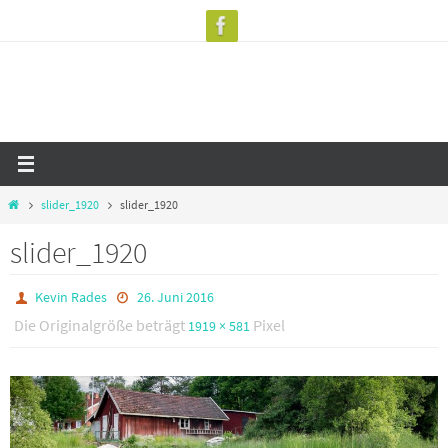
Zum
Inhalt
springen
Start
slider_1920
slider_1920
slider_1920
Kevin Rades
26. Juni 2016
Die Originalgröße beträgt
Pixel
1919 × 581