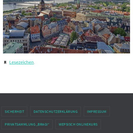
Lesezeichen
.
SICHERHEIT
DATENSCHUTZERKLÄRUNG
IMPRESSUM
PRIVATSAMMLUNG „BRAGI“
WEPSISCH ONLINEKURS