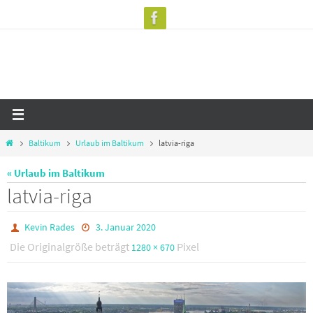
Zum
Inhalt
springen
Start
Baltikum
Urlaub im Baltikum
latvia-riga
« Urlaub im Baltikum
latvia-riga
Kevin Rades
3. Januar 2020
Die Originalgröße beträgt
Pixel
1280 × 670