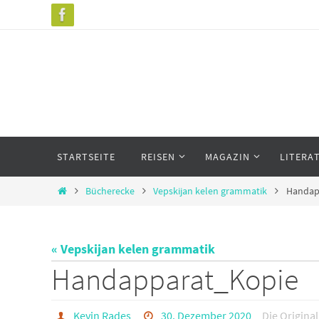
Zum
Inhalt
springen
Zum
STARTSEITE
REISEN
MAGAZIN
LITERA
Inhalt
springen
Start
Bücherecke
Vepskijan kelen grammatik
Handap
« Vepskijan kelen grammatik
Handapparat_Kopie
Kevin Rades
30. Dezember 2020
Die Origina