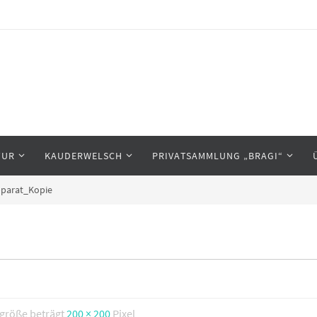
TUR
KAUDERWELSCH
PRIVATSAMMLUNG „BRAGI“
parat_Kopie
lgröße beträgt
200 × 200
Pixel