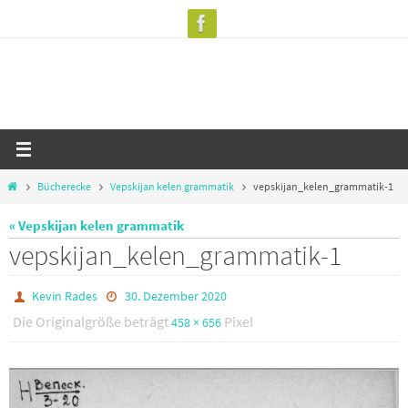
Zum
Inhalt
springen
Start
Bücherecke
Vepskijan kelen grammatik
vepskijan_kelen_grammatik-1
« Vepskijan kelen grammatik
vepskijan_kelen_grammatik-1
Kevin Rades
30. Dezember 2020
Die Originalgröße beträgt
Pixel
458 × 656