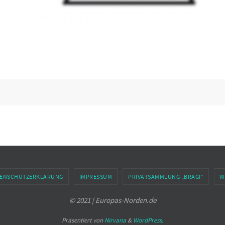
ENSCHUTZERKLÄRUNG
IMPRESSUM
PRIVATSAMMLUNG „BRAGI“
W
© 2021 | Europas-Norden.de
Präsentiert von
Nirvana
&
WordPress.