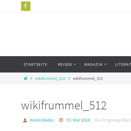
Zum
Inhalt
springen
Zum
STARTSEITE
REISEN
MAGAZIN
LITERA
Inhalt
springen
Start
wikifrummel_512
wikifrummel_512
wikifrummel_512
Kevin Rades
23. Mai 2018
Die Originalgröße