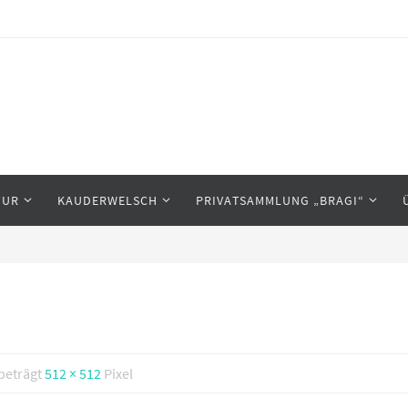
TUR
KAUDERWELSCH
PRIVATSAMMLUNG „BRAGI“
 beträgt
512 × 512
Pixel