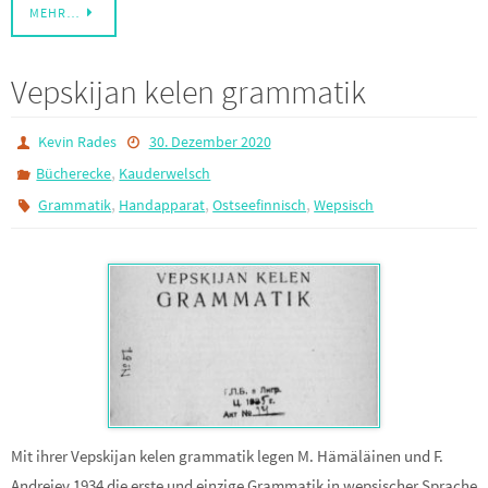
MEHR…
Vepskijan kelen grammatik
Kevin Rades
30. Dezember 2020
,
Bücherecke
Kauderwelsch
,
,
,
Grammatik
Handapparat
Ostseefinnisch
Wepsisch
Mit ihrer Vepskijan kelen grammatik legen M. Hämäläinen und F.
Andrejev 1934 die erste und einzige Grammatik in wepsischer Sprache