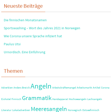
Neueste Beiträge
Die finnischen Monatsnamen
Sportswashing – Wort des Jahres 2021 in Norwegen
Wie Corona unsere Sprache infiziert hat
Paulus Utsi
Urnordisch. Eine Einführung
Themen
Angeln
Adverbien
Anders Breivik
Arbeitskräftemangel
Arbeitsmarkt
Artikel
Corona
Grammatik
Eishotel
Finnisch
Handapparat
Hochseeangeln
Lachsangeln
Meeresangeln
Literatur
Lokaladverbien
Norwegisch
Ostseefinnisch