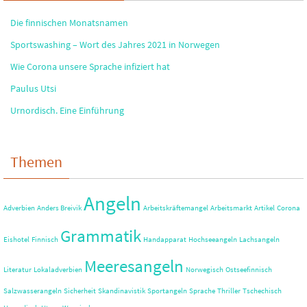
Die finnischen Monatsnamen
Sportswashing – Wort des Jahres 2021 in Norwegen
Wie Corona unsere Sprache infiziert hat
Paulus Utsi
Urnordisch. Eine Einführung
Themen
Angeln
Adverbien
Anders Breivik
Arbeitskräftemangel
Arbeitsmarkt
Artikel
Corona
Grammatik
Eishotel
Finnisch
Handapparat
Hochseeangeln
Lachsangeln
Meeresangeln
Literatur
Lokaladverbien
Norwegisch
Ostseefinnisch
Salzwasserangeln
Sicherheit
Skandinavistik
Sportangeln
Sprache
Thriller
Tschechisch