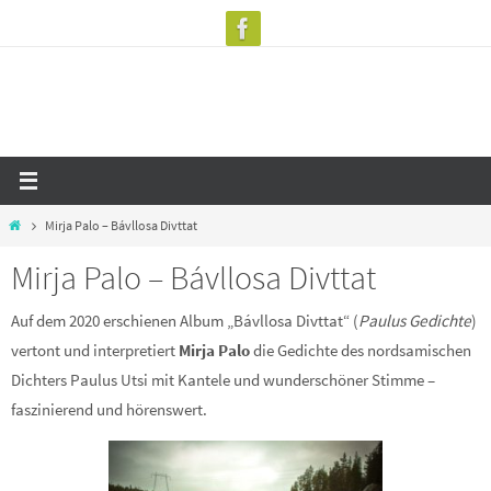
Zum
Inhalt
springen
Start
Mirja Palo – Bávllosa Divttat
Mirja Palo – Bávllosa Divttat
Auf dem 2020 erschienen Album „Bávllosa Divttat“ (
Paulus Gedichte
)
vertont und interpretiert
Mirja Palo
die Gedichte des nordsamischen
Dichters Paulus Utsi mit Kantele und wunderschöner Stimme –
faszinierend und hörenswert.