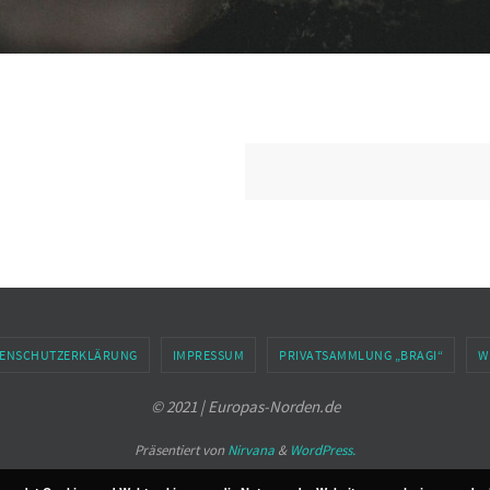
ENSCHUTZERKLÄRUNG
IMPRESSUM
PRIVATSAMMLUNG „BRAGI“
W
© 2021 | Europas-Norden.de
Präsentiert von
Nirvana
&
WordPress.