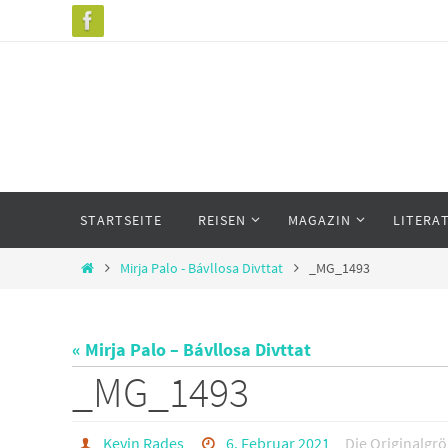
Zum
Inhalt
springen
Zum
STARTSEITE
REISEN
MAGAZIN
LITERA
Inhalt
springen
Start
Mirja Palo - Bávllosa Divttat
_MG_1493
« Mirja Palo – Bávllosa Divttat
_MG_1493
Kevin Rades
6. Februar 2021
Die Originalgr