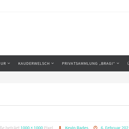
TUR
KAUDERWELSCH
PRIVATSAMMLUNG „BRAGI“
öße beträgt
1000 × 1000
Pixel
Kevin Rades
6. Februar 202