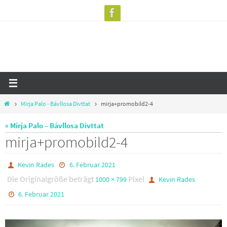
Zum
Inhalt
springen
Start
Mirja Palo - Bávllosa Divttat
mirja+promobild2-4
« Mirja Palo – Bávllosa Divttat
mirja+promobild2-4
Kevin Rades
6. Februar 2021
Die Originalgröße beträgt
Pixel
1000 × 799
Kevin Rades
6. Februar 2021