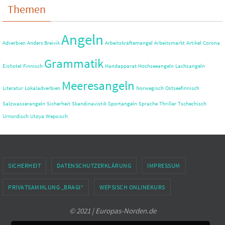
Themen
Angeln
Adverbien
Anders Breivik
Arbeitskräftemangel
Arbeitsmarkt
Artikel
Corona
Grammatik
Eishotel
Finnisch
Handapparat
Hochseeangeln
Lachsangeln
Meeresangeln
Literatur
Lokaladverbien
Norwegisch
Ostseefinnisch
Salzwasserangeln
Sicherheit
Skandinavistik
Sportangeln
Sprache
Thriller
Tschechisch
Urnordisch
Utøya
Wepsisch
SICHERHEIT
DATENSCHUTZERKLÄRUNG
IMPRESSUM
PRIVATSAMMLUNG „BRAGI“
WEPSISCH ONLINEKURS
© 2021 | Europas-Norden.de