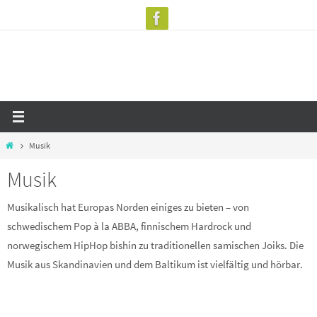
Zum
Inhalt
springen
Start
Musik
Musik
Musikalisch hat Europas Norden einiges zu bieten – von
schwedischem Pop à la ABBA, finnischem Hardrock und
norwegischem HipHop bishin zu traditionellen samischen Joiks. Die
Musik aus Skandinavien und dem Baltikum ist vielfältig und hörbar.