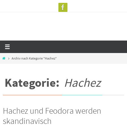
Zum
Inhalt
springen
Start
Archiv nach Kategorie "Hachez"
Kategorie:
Hachez
Hachez und Feodora werden
skandinavisch