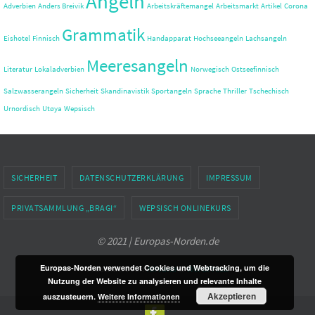
Angeln
Adverbien
Anders Breivik
Arbeitskräftemangel
Arbeitsmarkt
Artikel
Corona
Grammatik
Eishotel
Finnisch
Handapparat
Hochseeangeln
Lachsangeln
Meeresangeln
Literatur
Lokaladverbien
Norwegisch
Ostseefinnisch
Salzwasserangeln
Sicherheit
Skandinavistik
Sportangeln
Sprache
Thriller
Tschechisch
Urnordisch
Utøya
Wepsisch
SICHERHEIT
DATENSCHUTZERKLÄRUNG
IMPRESSUM
PRIVATSAMMLUNG „BRAGI“
WEPSISCH ONLINEKURS
© 2021 | Europas-Norden.de
Europas-Norden verwendet Cookies und Webtracking, um die
Präsentiert von
Nirvana
&
WordPress.
Nutzung der Website zu analysieren und relevante Inhalte
Akzeptieren
auszusteuern.
Weitere Informationen