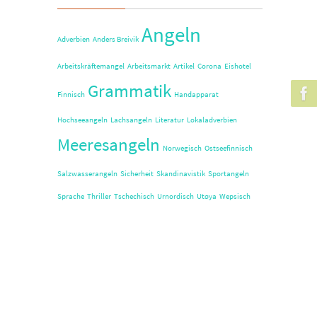
Angeln
Adverbien
Anders Breivik
Arbeitskräftemangel
Arbeitsmarkt
Artikel
Corona
Eishotel
Grammatik
Finnisch
Handapparat
Hochseeangeln
Lachsangeln
Literatur
Lokaladverbien
Meeresangeln
Norwegisch
Ostseefinnisch
Salzwasserangeln
Sicherheit
Skandinavistik
Sportangeln
Sprache
Thriller
Tschechisch
Urnordisch
Utøya
Wepsisch