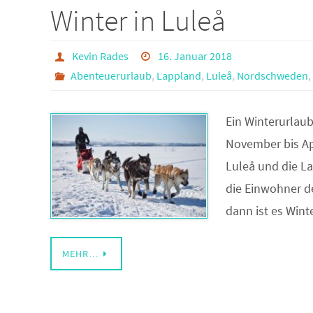
Winter in Luleå
Kevin Rades
16. Januar 2018
Abenteuerurlaub
,
Lappland
,
Luleå
,
Nordschweden
,
Ein Winterurlaub
November bis Ap
Luleå und die La
die Einwohner d
dann ist es Wint
MEHR…