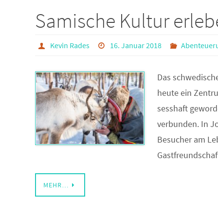
Samische Kultur erle
Kevin Rades
16. Januar 2018
Abenteuer
Das schwedisch
heute ein Zentr
sesshaft geworde
verbunden. In J
Besucher am Leb
Gastfreundscha
MEHR…