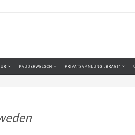
TUR
KAUDERWELSCH
PRIVATSAMMLUNG „BRAGI“
weden