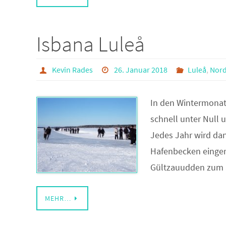
Isbana Luleå
Kevin Rades
26. Januar 2018
Luleå
,
Nor
In den Wintermonat
schnell unter Null 
Jedes Jahr wird da
Hafenbecken einger
Gültzauudden zum S
MEHR…