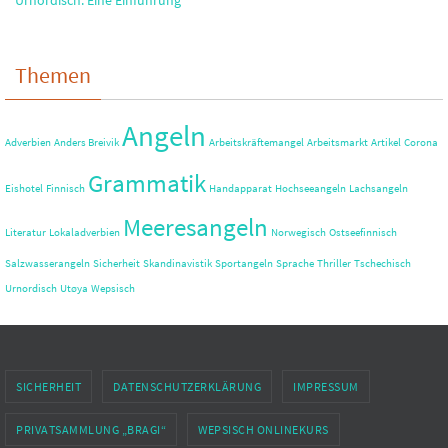
Themen
Angeln
Adverbien
Anders Breivik
Arbeitskräftemangel
Arbeitsmarkt
Artikel
Corona
Grammatik
Eishotel
Finnisch
Handapparat
Hochseeangeln
Lachsangeln
Meeresangeln
Literatur
Lokaladverbien
Norwegisch
Ostseefinnisch
Salzwasserangeln
Sicherheit
Skandinavistik
Sportangeln
Sprache
Thriller
Tschechisch
Urnordisch
Utøya
Wepsisch
SICHERHEIT
DATENSCHUTZERKLÄRUNG
IMPRESSUM
PRIVATSAMMLUNG „BRAGI“
WEPSISCH ONLINEKURS