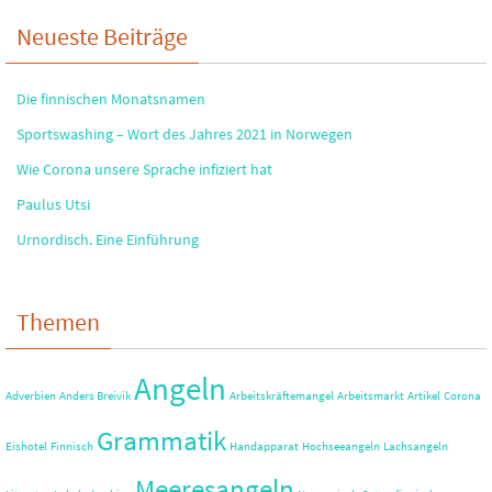
Neueste Beiträge
Die finnischen Monatsnamen
Sportswashing – Wort des Jahres 2021 in Norwegen
Wie Corona unsere Sprache infiziert hat
Paulus Utsi
Urnordisch. Eine Einführung
Themen
Angeln
Adverbien
Anders Breivik
Arbeitskräftemangel
Arbeitsmarkt
Artikel
Corona
Grammatik
Eishotel
Finnisch
Handapparat
Hochseeangeln
Lachsangeln
Meeresangeln