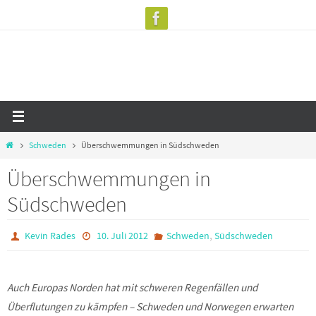
Zum
Inhalt
springen
Start
Schweden
Überschwemmungen in Südschweden
Überschwemmungen in
Südschweden
,
Kevin Rades
10. Juli 2012
Schweden
Südschweden
Auch Europas Norden hat mit schweren Regenfällen und
Überflutungen zu kämpfen – Schweden und Norwegen erwarten