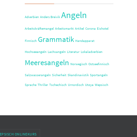
Angeln
Adverbien
Anders Breivik
Arbeitskräftemangel
Arbeitsmarkt
Artikel
Corona
Eishotel
Grammatik
Finnisch
Handapparat
Hochseeangeln
Lachsangeln
Literatur
Lokaladverbien
Meeresangeln
Norwegisch
Ostseefinnisch
Salzwasserangeln
Sicherheit
Skandinavistik
Sportangeln
Sprache
Thriller
Tschechisch
Urnordisch
Utøya
Wepsisch
EPSISCH ONLINEKURS