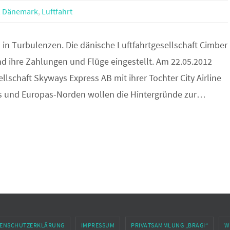
,
Dänemark
,
Luftfahrt
 in Turbulenzen. Die dänische Luftfahrtgesellschaft Cimber
nd ihre Zahlungen und Flüge eingestellt. Am 22.05.2012
schaft Skyways Express AB mit ihrer Tochter City Airline
ws und Europas-Norden wollen die Hintergründe zur…
ENSCHUTZERKLÄRUNG
IMPRESSUM
PRIVATSAMMLUNG „BRAGI“
W