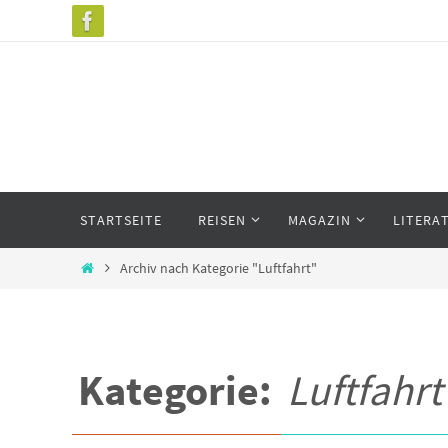
Zum
Inhalt
springen
Zum
STARTSEITE
REISEN
MAGAZIN
LITERA
Inhalt
springen
Start
Archiv nach Kategorie "Luftfahrt"
Kategorie:
Luftfahrt