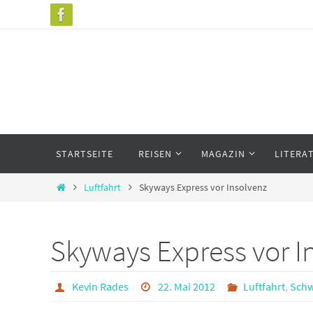
Zum
Inhalt
springen
Zum
STARTSEITE
REISEN
MAGAZIN
LITERA
Inhalt
springen
Start
Luftfahrt
Skyways Express vor Insolvenz
Skyways Express vor I
Kevin Rades
22. Mai 2012
Luftfahrt
,
Sch