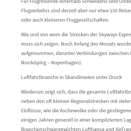
Für Flugreisende innerhalb Schwedens sind Umbu
Flugverkehrs sind derzeit aber nur etwa 150 Reis
oder auch kleineren Fluggesellschaften.
Wie und von wem die Strecken der Skyways Expre
muss sich zeigen. Noch Anfang des Monats wurd
aufgenommen, darunter Verbindungen zwischen 
Norrköping – Kopenhagen).
Luftfahrtbranche in Skandinavien unter Druck
Wiederum zeigt sich, dass die gesamte Luftfahrtb
neben den oft kleinen Regionalstrecken mit viele
Einflüsse, wie die Aschewolke oder die gestiegenen
einigen Jahren generell in einer komplizierten L
Branchenschwergewichten Lufthansa und AirFranc