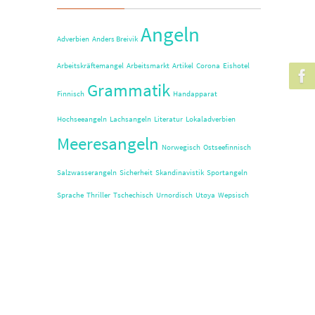
Angeln
Adverbien
Anders Breivik
Arbeitskräftemangel
Arbeitsmarkt
Artikel
Corona
Eishotel
Grammatik
Finnisch
Handapparat
Hochseeangeln
Lachsangeln
Literatur
Lokaladverbien
Meeresangeln
Norwegisch
Ostseefinnisch
Salzwasserangeln
Sicherheit
Skandinavistik
Sportangeln
Sprache
Thriller
Tschechisch
Urnordisch
Utøya
Wepsisch