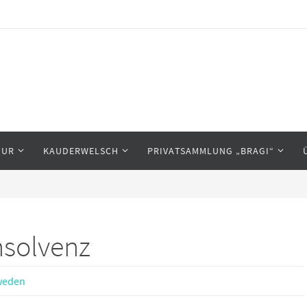
TUR
KAUDERWELSCH
PRIVATSAMMLUNG „BRAGI“
nsolvenz
weden